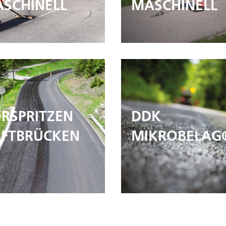
SCHINELL
MASCHINELL
RSPRITZEN
DDK
FTBRÜCKEN
MIKROBELAG