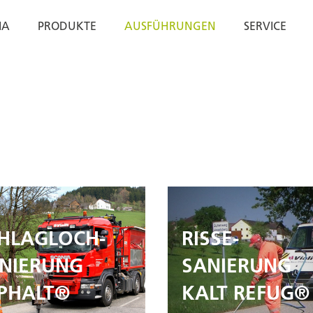
IA
PRODUKTE
AUSFÜHRUNGEN
SERVICE
HLAGLOCH-
RISSE-
NIERUNG
SANIERUNG
PHALT®
KALT REFUG®