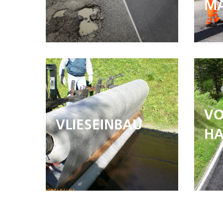
MA
VO
VLIESEINBAU
HA