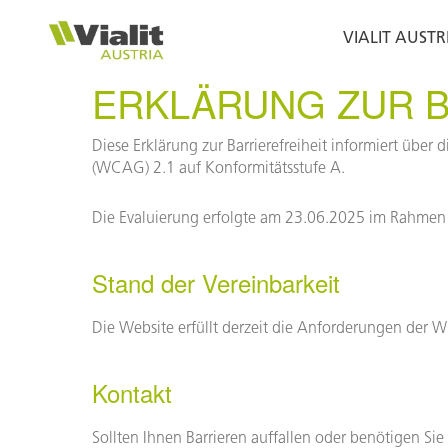
Zur
Zum
Hauptnavigation
Inhalt
VIALIT AUSTR
springen
springen
VIALIT
Innovationen
ERKLÄRUNG ZUR B
für
den
Diese Erklärung zur Barrierefreiheit informiert über
Straßenbau
(WCAG) 2.1 auf Konformitätsstufe A.
Die Evaluierung erfolgte am 23.06.2025 im Rahmen 
Stand der Vereinbarkeit
Die Website erfüllt derzeit die Anforderungen der WC
Kontakt
Sollten Ihnen Barrieren auffallen oder benötigen Sie