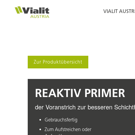
Zur
Zum
Hauptnavigation
Inhalt
VIALIT AUSTR
springen
springen
VIALIT
Innovationen
für
den
Straßenbau
Zur Produktübersicht
REAKTIV PRIMER
der Voranstrich zur besseren Schicht
Gebrauchsfertig
Zum Aufstreichen oder