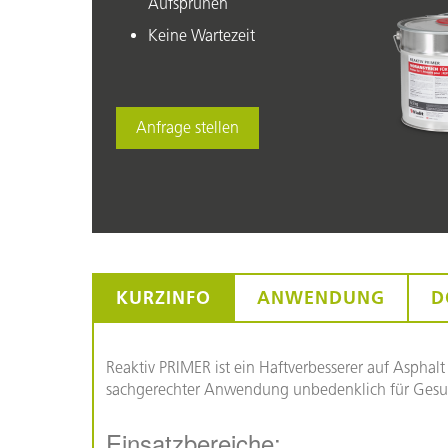
Aufsprühen
Keine Wartezeit
Anfrage stellen
KURZINFO
ANWENDUNG
D
Reaktiv PRIMER ist ein Haftverbesserer auf Asphalt
sachgerechter Anwendung unbedenklich für Gesu
Einsatzbereiche: