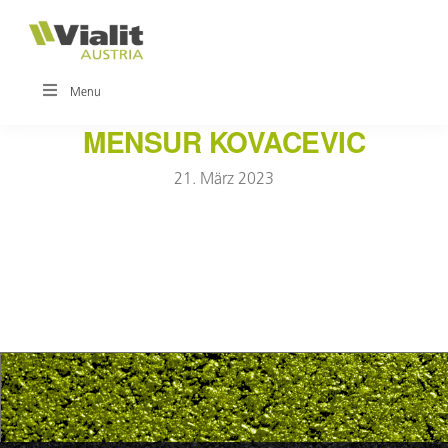
Zur
Zum
Hauptnavigation
Inhalt
springen
springen
VIALIT
Innovationen
Menu
für
den
MENSUR KOVACEVIC
Straßenbau
·
21. März 2023
·