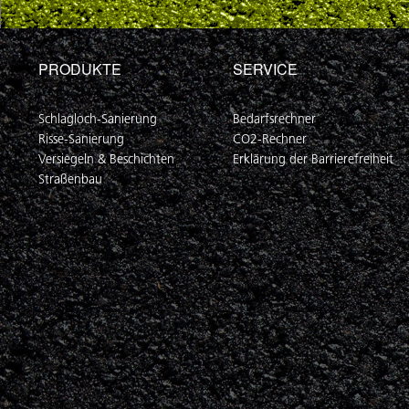
PRODUKTE
SERVICE
Schlagloch-Sanierung
Bedarfsrechner
Risse-Sanierung
CO2-Rechner
Versiegeln & Beschichten
Erklärung der Barrierefreiheit
Straßenbau