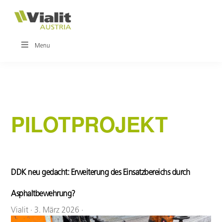
Zur
Zum
Hauptnavigation
Inhalt
springen
springen
VIALIT
Innovationen
Menu
für
den
Straßenbau
PILOTPROJEKT
DDK neu gedacht: Erweiterung des Einsatzbereichs durch
Asphaltbewehrung?
Vialit
·
3. März 2026
·